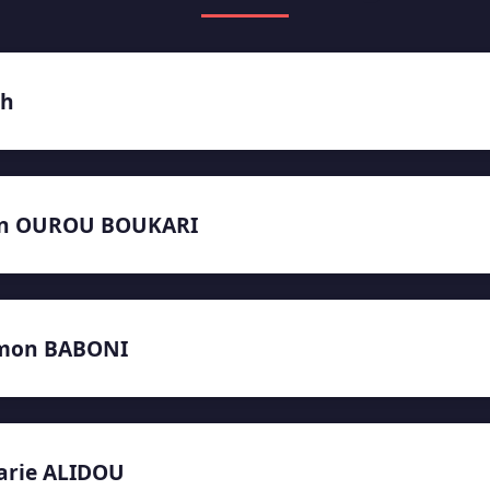
ph
on OUROU BOUKARI
omon BABONI
arie ALIDOU