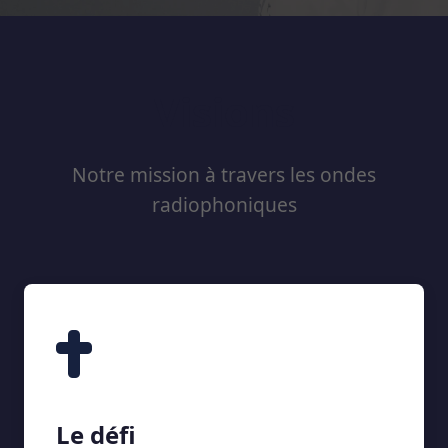
Visions
Notre mission à travers les ondes
radiophoniques
Le défi